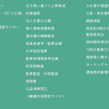
い）
法令等に基づく公表事項
入札等の調達
R7.3.31廃
財務諸表
工事・保全業
法人文書の公開
関連規程
推進センター
個人情報保護制度
阪奈和4国立
監視委員会
諸会議の開催報告
ー
契約関係様式
理事長選考・監察会議
行政対象暴力
大学総括理事
調達等に関す
監事候補者選考会議
ネーミングラ
経営戦略室
適格請求書等
監事監査・内部監査
規程集
公益通報窓口
《機構内部限定サイト》