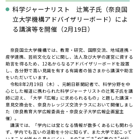
科学ジャーナリスト 辻篤子氏（奈良国
立大学機構アドバイザリーボード）によ
る講演等を開催（2月19日）
奈良国立大学機構では、教育・研究、国際交流、地域連携・
産学連携、芸術文化などに関し、法人及び大学の運営に資する
助言を得るため、12名からなるアドバイザリーボードを設置
し、各分野で高い見識を有する有識者の皆さまから講演や助言
をいただいています。
令和8年2月19日（木）、元朝日新聞記者で、科学分野を中
心とした報道に携わられた科学ジャーナリストの辻篤子氏を講
師に迎え、「大学『広報』に求められるもの」と題した講演・
意見交換会を、奈良カレッジズ交流テラスにおいて開催しまし
た（奈良教育大学広報委員会・奈良女子大学広報企画室主
催）。
講演では、「学内には宝となる情報が数多くあるにも関わら
ず、学内でも互いの活動を十分に知らず、また大学で起こって
いることが外から見えにくい。その“すごさ”や“面白さ”が伝